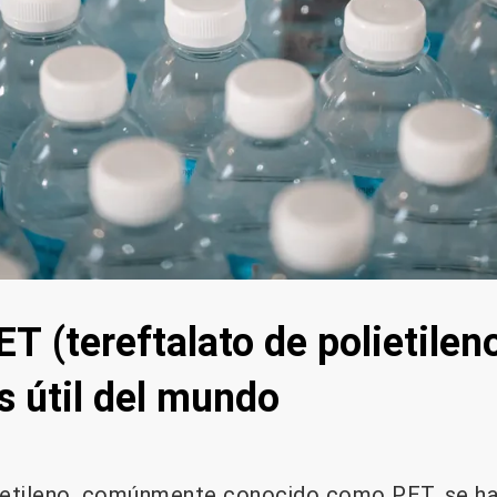
ET (tereftalato de polietileno
s útil del mundo
lietileno, comúnmente conocido como PET, se ha