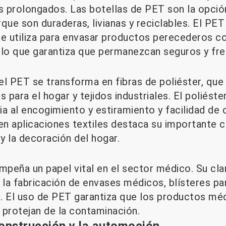
 prolongados. Las botellas de PET son la opción
que son duraderas, livianas y reciclables. El PET
se utiliza para envasar productos perecederos c
 lo que garantiza que permanezcan seguros y fre
, el PET se transforma en fibras de poliéster, que 
 para el hogar y tejidos industriales. El poliéste
cia al encogimiento y estiramiento y facilidad de 
en aplicaciones textiles destaca su importante c
y la decoración del hogar.
peña un papel vital en el sector médico. Su clar
la fabricación de envases médicos, blísteres par
s. El uso de PET garantiza que los productos m
 protejan de la contaminación.
construcción y la automoción