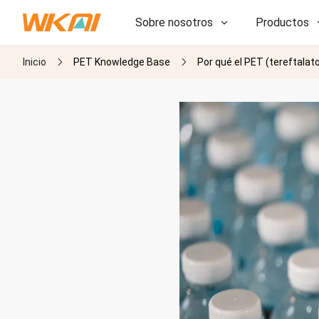
Sobre nosotros
Productos
Inicio
PET Knowledge Base
Por qué el PET (tereftalato
I+D
I+D
Nuestra fábrica
Nuestra fábrica
Historia
Historia
Premios
Premios
Subsidiarias
Subsidiarias