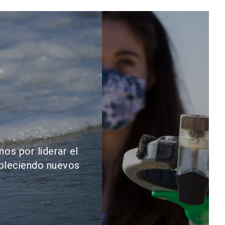
es ser
reconocidos
como el
principal
innovador y
proveedor
mundial de
materiales
PET,
impulsando
avances en la
os por liderar el
ciencia de los
ableciendo nuevos
materiales y
contribuyendo
a un futuro
sostenible.