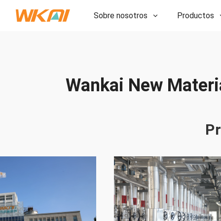
Sobre nosotros
Productos
I+D
I+D
Nuestra fábrica
Nuestra fábrica
Historia
Wankai New Material
Historia
Premios
Premios
Subsidiarias
Subsidiarias
Pr