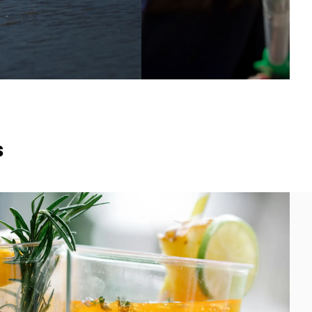
Estamos en
camino de
convertirnos
en un
innovador y
proveedor
líder mundial
s
de materiales
de poliéster.