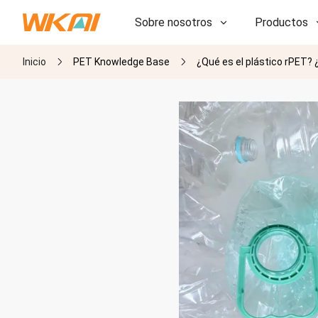
Sobre nosotros
Productos
Inicio
PET Knowledge Base
¿Qué es el plástico rPET? ¿
I+D
I+D
Nuestra fábrica
Nuestra fábrica
Historia
Historia
Premios
Premios
Subsidiarias
Subsidiarias