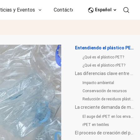
ticias y Eventos
Contáctenos
CN
Español
Entendiendo el plástico PET y rPET
¿Qué es el plástico PET?
¿Qué es el plástico rPET?
Las diferencias clave entre PET y rPET
Impacto ambiental
Conservación de recursos
Reducción de residuos plásticos
La creciente demanda de material rPET
El auge del rPET en los envases
rPET en textiles
El proceso de creación del plástico rPET