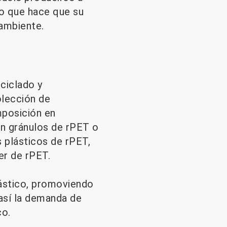
lo que hace que su
 ambiente.
ciclado y
olección de
posición en
n gránulos de rPET o
s plásticos de rPET,
er de rPET.
lástico, promoviendo
 así la demanda de
co.