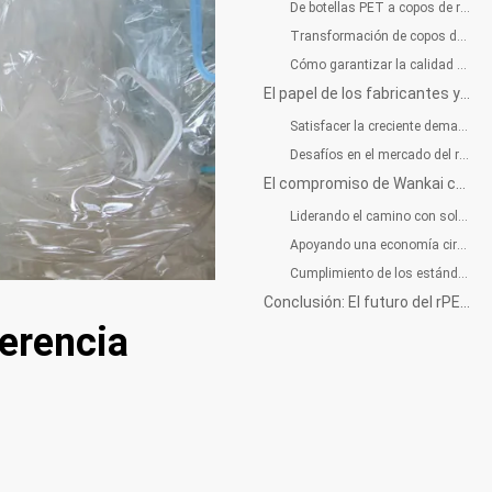
De botellas PET a copos de rPET
Transformación de copos de rPET en nuevos productos
Cómo garantizar la calidad en la producción de rPET
El papel de los fabricantes y proveedores de rPET
Satisfacer la creciente demanda
Desafíos en el mercado del rPET
El compromiso de Wankai con la sostenibilidad con rPET
Liderando el camino con soluciones rPET
Apoyando una economía circular
Cumplimiento de los estándares de la industria
Conclusión: El futuro del rPET y los envases sostenibles
ferencia