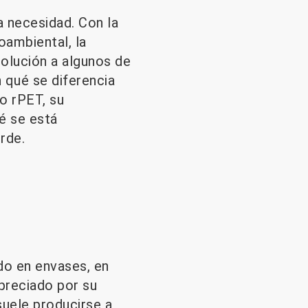
a necesidad. Con la
oambiental, la
olución a algunos de
 qué se diferencia
o rPET, su
é se está
rde.
ado en envases, en
apreciado por su
 suele producirse a