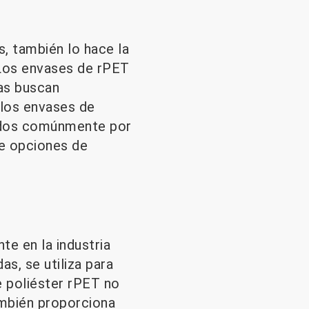
, también lo hace la
. Los envases de rPET
as buscan
 los envases de
zados comúnmente por
de opciones de
te en la industria
as, se utiliza para
e poliéster rPET no
ambién proporciona