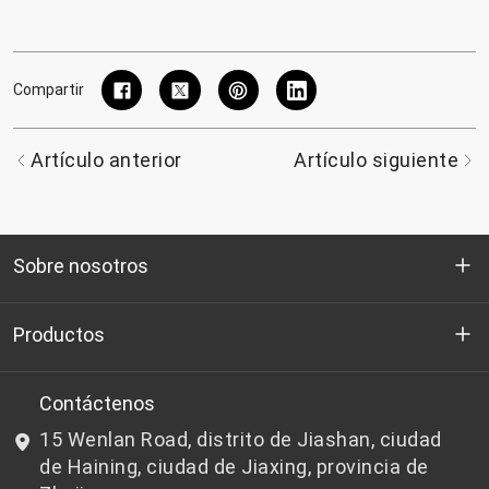
Compartir
Artículo anterior
Artículo siguiente
Sobre nosotros
Quienes somos
Productos
I+D
Chips de PET aptos para botellas
Contáctenos
15 Wenlan Road, distrito de Jiashan, ciudad
Noticias y Eventos
Chips de PET que no son aptos para botellas
de Haining, ciudad de Jiaxing, provincia de