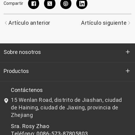
Compartir
Artículo anterior
Artículo siguiente
Sobre nosotros
Quienes somos
Productos
I+D
Chips de PET aptos para botellas
Contáctenos
15 Wenlan Road, distrito de Jiashan, ciudad
Noticias y Eventos
Chips de PET que no son aptos para botellas
de Haining, ciudad de Jiaxing, provincia de
Zhejiang
política de privacidad
Sra. Rosy Zhao
Teléfono: 0086-573-87805803