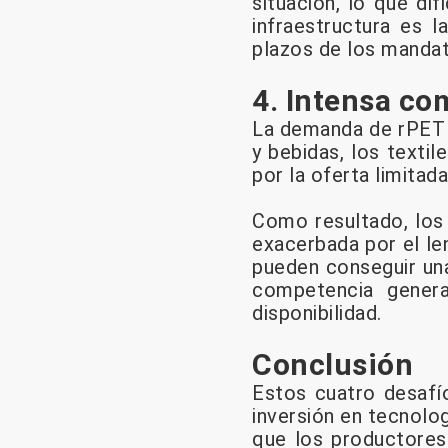
situación, lo que di
infraestructura es 
plazos de los manda
4. Intensa co
La demanda de rPET n
y bebidas, los texti
por la oferta limitad
Como resultado, los
exacerbada por el len
pueden conseguir una
competencia genera
disponibilidad.
Conclusión
Estos cuatro desafío
inversión en tecnolog
que los productores