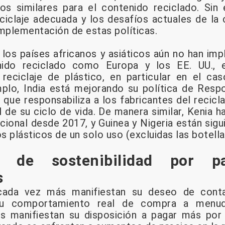
s similares para el contenido reciclado. Sin 
eciclaje adecuada y los desafíos actuales de la
implementación de estas políticas.
e los países africanos y asiáticos aún no han 
nido reciclado como Europa y los EE. UU., e
 reciclaje de plástico, en particular en el c
mplo, India está mejorando su política de Resp
que responsabiliza a los fabricantes del recicla
l de su ciclo de vida. De manera similar, Kenia h
acional desde 2017, y Guinea y Nigeria están sig
os plásticos de un solo uso (excluidas las botell
 de sostenibilidad por p
s
cada vez más manifiestan su deseo de cont
 su comportamiento real de compra a menud
s manifiestan su disposición a pagar más por