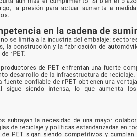
ficulta aún más el cumplimiento. Si bien el plaz
largo, la presión para actuar aumenta a medid
tos.
mpetencia en la cadena de sumi
o se limita a la industria del embalaje; sector
les, la construcción y la fabricación de automóv
a de rPET.
 productores de PET enfrentan una fuerte comp
to desarrollo de la infraestructura de reciclaje
 fuente confiable de rPET obtienen una ventaja
l sigue siendo intensa, lo que aumenta los
s subrayan la necesidad de una mayor colabora
ías de reciclaje y políticas estandarizadas en to
 de PET sigan siendo competitivos y cumplan 