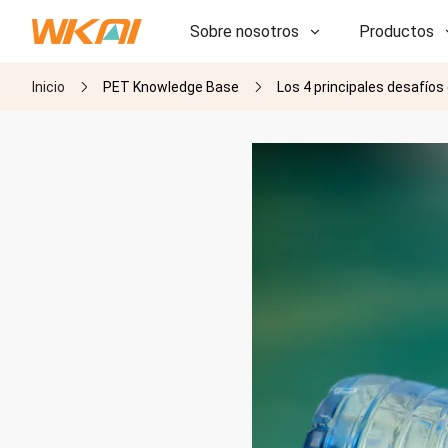
Sobre nosotros
Productos
Inicio
PET Knowledge Base
Los 4 principales desafíos
I+D
I+D
Nuestra fábrica
Nuestra fábrica
Historia
Historia
Premios
Premios
Subsidiarias
Subsidiarias