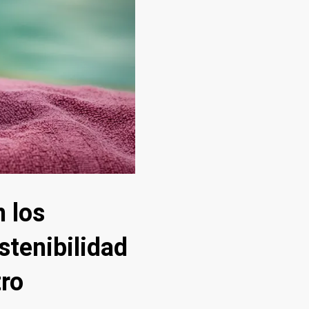
n los
stenibilidad
tro