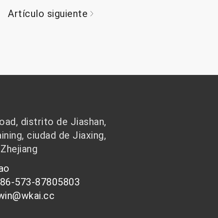
Artículo siguiente
ad, distrito de Jiashan,
ining, ciudad de Jiaxing,
 Zhejiang
hao
086-573-87805803
-win@wkai.cc