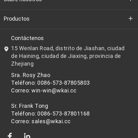
Quienes somos
Productos
I+D
Chips de PET aptos para botellas
Contáctenos
15 Wenlan Road, distrito de Jiashan, ciudad
Noticias y Eventos
Chips de PET que no son aptos para botellas
de Haining, ciudad de Jiaxing, provincia de
Zhejiang
política de privacidad
Sra. Rosy Zhao
Teléfono: 0086-573-87805803
Correo: win-win@wkai.cc
Sr. Frank Tong
Teléfono: 0086-573-87801168
Correo: sales@wkai.cc