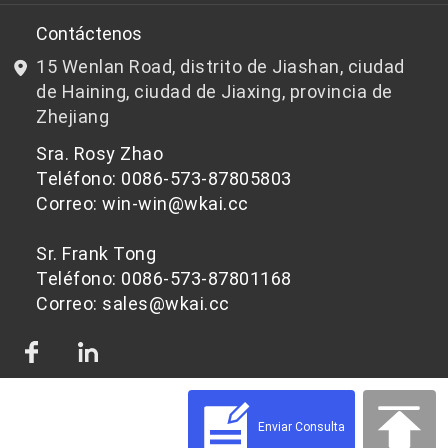
I+D
Chips de PET aptos para botellas
Contáctenos
15 Wenlan Road, distrito de Jiashan, ciudad
Noticias y Eventos
Chips de PET que no son aptos para botellas
de Haining, ciudad de Jiaxing, provincia de
Zhejiang
política de privacidad
Sra. Rosy Zhao
Teléfono: 0086-573-87805803
Correo: win-win@wkai.cc
Sr. Frank Tong
Teléfono: 0086-573-87801168
Correo: sales@wkai.cc
Enviar Consulta
© 2026 Materias primas de chips de PET para diferentes aplicaciones | WKAI -