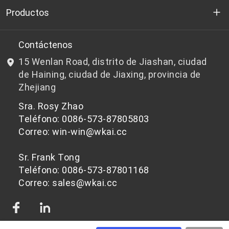
Quienes somos
Productos
I+D
Chips de PET aptos para botellas
Contáctenos
15 Wenlan Road, distrito de Jiashan, ciudad
Noticias y Eventos
Chips de PET que no son aptos para botellas
de Haining, ciudad de Jiaxing, provincia de
Zhejiang
política de privacidad
Sra. Rosy Zhao
Teléfono: 0086-573-87805803
Correo: win-win@wkai.cc
Sr. Frank Tong
Teléfono: 0086-573-87801168
Correo: sales@wkai.cc