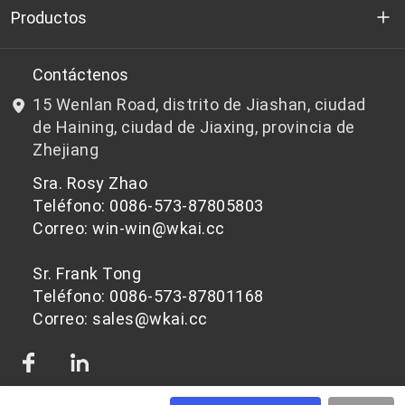
Quienes somos
Productos
I+D
Chips de PET aptos para botellas
Contáctenos
15 Wenlan Road, distrito de Jiashan, ciudad
Noticias y Eventos
Chips de PET que no son aptos para botellas
de Haining, ciudad de Jiaxing, provincia de
Zhejiang
política de privacidad
Sra. Rosy Zhao
Teléfono: 0086-573-87805803
Correo: win-win@wkai.cc
Sr. Frank Tong
Teléfono: 0086-573-87801168
Correo: sales@wkai.cc