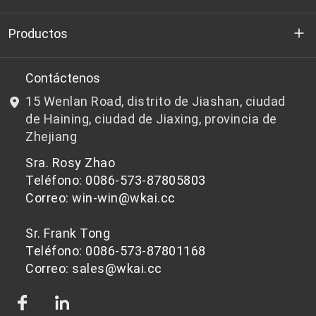
Quienes somos
Productos
I+D
Chips de PET aptos para botellas
Contáctenos
15 Wenlan Road, distrito de Jiashan, ciudad
Noticias y Eventos
Chips de PET que no son aptos para botellas
de Haining, ciudad de Jiaxing, provincia de
Zhejiang
política de privacidad
Sra. Rosy Zhao
Teléfono: 0086-573-87805803
Correo: win-win@wkai.cc
Sr. Frank Tong
Teléfono: 0086-573-87801168
Correo: sales@wkai.cc