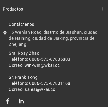
Quienes somos
Productos
I+D
Chips de PET aptos para botellas
Contáctenos
15 Wenlan Road, distrito de Jiashan, ciudad
Noticias y Eventos
Chips de PET que no son aptos para botellas
de Haining, ciudad de Jiaxing, provincia de
Zhejiang
política de privacidad
Sra. Rosy Zhao
Teléfono: 0086-573-87805803
Correo: win-win@wkai.cc
Sr. Frank Tong
Teléfono: 0086-573-87801168
Correo: sales@wkai.cc