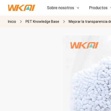
Sobre nosotros
Productos
Inicio
PET Knowledge Base
Mejorar la transparencia d
I+D
I+D
Nuestra fábrica
Nuestra fábrica
Historia
Historia
Premios
Premios
Subsidiarias
Subsidiarias