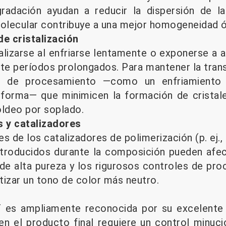
adación ayudan a reducir la dispersión de la 
molecular contribuye a una mejor homogeneidad ó
e cristalización
talizarse al enfriarse lentamente o exponerse a 
e períodos prolongados. Para mantener la trans
es de procesamiento —como un enfriamiento 
eforma— que minimicen la formación de cristal
oldeo por soplado.
s y catalizadores
s de los catalizadores de polimerización (p. ej., 
troducidos durante la composición pueden afect
de alta pureza y los rigurosos controles de pro
ntizar un tono de color más neutro.
T es ampliamente reconocida por su excelente 
en el producto final requiere un control minuci