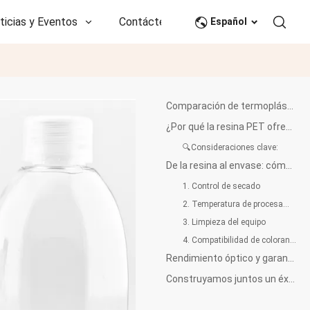
ticias y Eventos
Contáctenos
CN
Español
Comparación de termoplásticos transparentes comunes para envases
¿Por qué la resina PET ofrece una transparencia excepcional?
🔍Consideraciones clave:
De la resina al envase: cómo mantener la transparencia en los productos finales de PET
1. Control de secado
2. Temperatura de procesamiento y velocidad de enfriamiento
3. Limpieza del equipo
4. Compatibilidad de colorantes y aditivos
Rendimiento óptico y garantía de calidad de Wankai
Construyamos juntos un éxito transparente