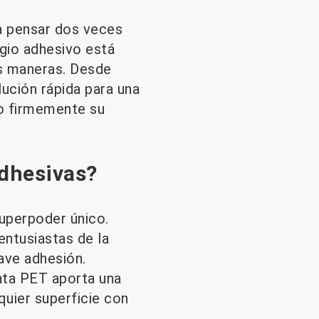
ra pensar dos veces
gio adhesivo está
es maneras. Desde
ución rápida para una
do firmemente su
adhesivas?
superpoder único.
entusiastas de la
ave adhesión.
inta PET aporta una
quier superficie con