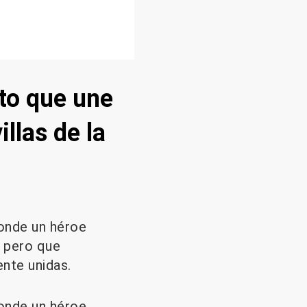
to que une
llas de la
conde un héroe
, pero que
nte unidas.
conde un héroe