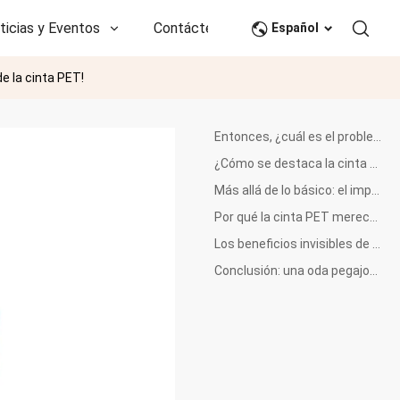
ticias y Eventos
Contáctenos
CN
Español
e la cinta PET!
Entonces, ¿cuál es el problema con la cinta PET?
¿Cómo se destaca la cinta PET de sus pares adhesivas?
Más allá de lo básico: el impacto cotidiano de la cinta PET
Por qué la cinta PET merece un lugar en su kit de herramientas
Los beneficios invisibles de pegar cinta PET
Conclusión: una oda pegajosa a la cinta PET