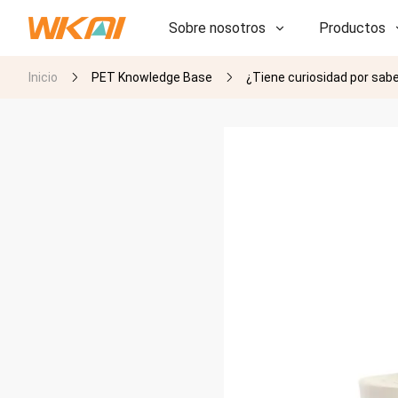
Sobre nosotros
Productos
Inicio
PET Knowledge Base
¿Tiene curiosidad por sabe
I+D
I+D
Nuestra fábrica
Nuestra fábrica
Historia
Historia
Premios
Premios
Subsidiarias
Subsidiarias