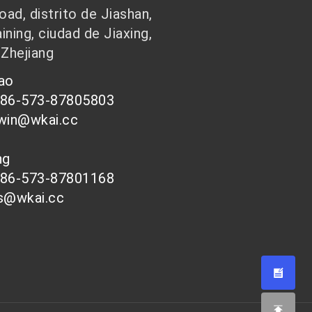
ad, distrito de Jiashan,
ining, ciudad de Jiaxing,
 Zhejiang
hao
086-573-87805803
-win@wkai.cc
ong
086-573-87801168
es@wkai.cc