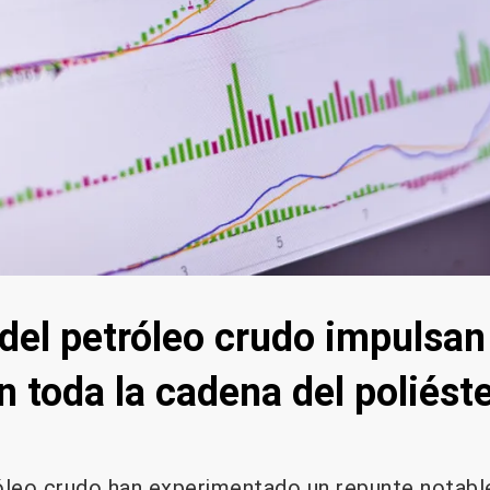
del petróleo crudo impulsan
 toda la cadena del poliést
óleo crudo han experimentado un repunte notabl