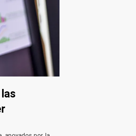
 las
er
e, apoyados por la