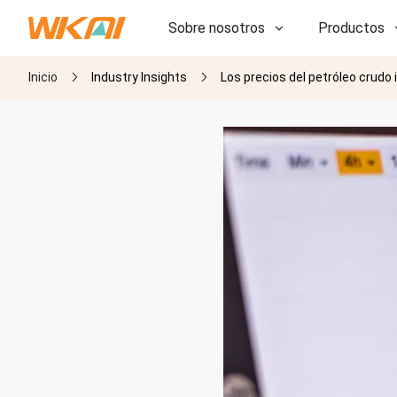
Sobre nosotros
Productos
Inicio
Industry Insights
Los precios del petróleo crudo
I+D
I+D
Nuestra fábrica
Nuestra fábrica
Historia
Historia
Premios
Premios
Subsidiarias
Subsidiarias