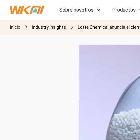
Sobre nosotros
Productos
Inicio
Industry Insights
Lotte Chemical anuncia el cier
I+D
I+D
Nuestra fábrica
Nuestra fábrica
Historia
Historia
Premios
Premios
Subsidiarias
Subsidiarias