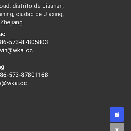
ad, distrito de Jiashan,
ining, ciudad de Jiaxing,
 Zhejiang
hao
086-573-87805803
-win@wkai.cc
ong
086-573-87801168
es@wkai.cc