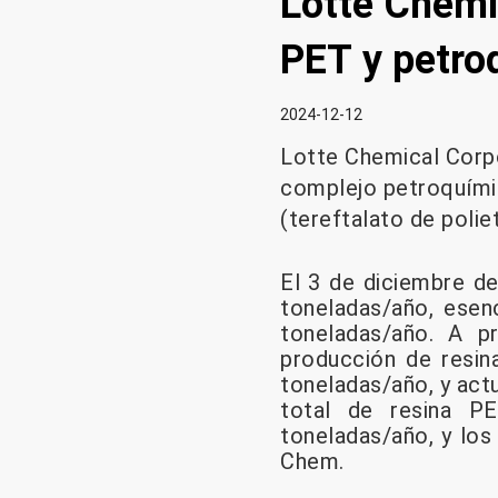
Lotte Chemic
PET y petro
2024-12-12
Lotte Chemical Corpo
complejo petroquímic
(tereftalato de polie
El 3 de diciembre d
toneladas/año, esen
toneladas/año. A p
producción de resi
toneladas/año, y actu
total de resina P
toneladas/año, y los
Chem.