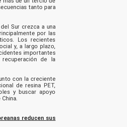
e más de un tercio de
secuencias tanto para
 del Sur crezca a una
rincipalmente por las
icos. Los recientes
ial y, a largo plazo,
ccidentes importantes
 recuperación de la
unto con la creciente
ional de resina PET,
bles y buscar apoyo
 China.
oreanas reducen sus