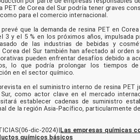
roducción por parte de empresas responsables d
na PET de Corea del Sur podría tener graves con
 como para el comercio internacional.
e prevé que la demanda de resina PET en Corea
el 3 y el 5 % en los próximos años, impulsada p
asado de las industrias de bebidas y cosmét
 Corea del Sur también han afectado al orden soc
orativas pueden enfrentar desafíos debido a a
icos, lo que podría prolongar los tiempos de
ión en el sector químico.
revista en el suministro interno de resina PET j
Sur, como actor clave en el mercado internac
sitará establecer cadenas de suministro esta
al de la región Asia-Pacífico, particularmente de
ICIAS(06-dic-2024)|
Las empresas químicas c
ductos químicos básicos