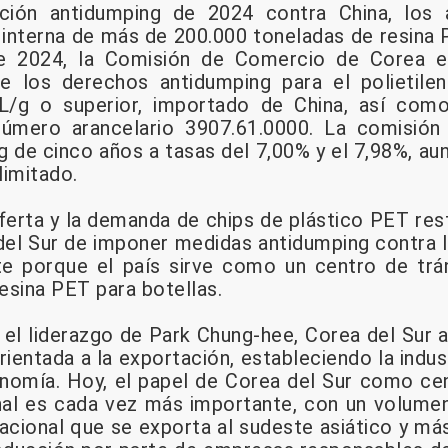
ación antidumping de 2024 contra China, los a
interna de más de 200.000 toneladas de resina 
e 2024, la Comisión de Comercio de Corea em
re los derechos antidumping para el polietile
L/g o superior, importado de China, así como
 número arancelario 3907.61.0000. La comisi
 de cinco años a tasas del 7,00% y el 7,98%, au
limitado.
ferta y la demanda de chips de plástico PET rest
el Sur de imponer medidas antidumping contra l
e porque el país sirve como un centro de trán
esina PET para botellas.
 el liderazgo de Park Chung-hee, Corea del Sur 
orientada a la exportación, estableciendo la ind
onomía. Hoy, el papel de Corea del Sur como cen
al es cada vez más importante, con un volumen
cional que se exporta al sudeste asiático y más 