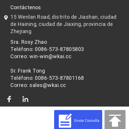
I+D
Chips de PET aptos para botellas
Contáctenos
15 Wenlan Road, distrito de Jiashan, ciudad
Noticias y Eventos
Chips de PET que no son aptos para botellas
de Haining, ciudad de Jiaxing, provincia de
Zhejiang
política de privacidad
Sra. Rosy Zhao
Teléfono: 0086-573-87805803
Correo: win-win@wkai.cc
Sr. Frank Tong
Teléfono: 0086-573-87801168
Correo: sales@wkai.cc
Enviar Consulta
© 2026 Materias primas de chips de PET para diferentes aplicaciones | WKAI -
Proveedor de plástico PET de alta calidad Impulsado por Shopastro