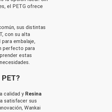
les, el PETG ofrece
común, sus distintas
, con su alta
l para embalaje,
en perfecto para
mprender estas
 necesidades.
e PET?
a calidad y
Resina
a satisfacer sus
nnovación, Wankai