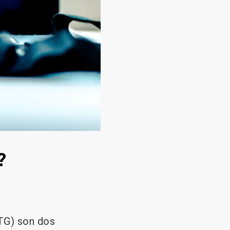
?
ETG) son dos