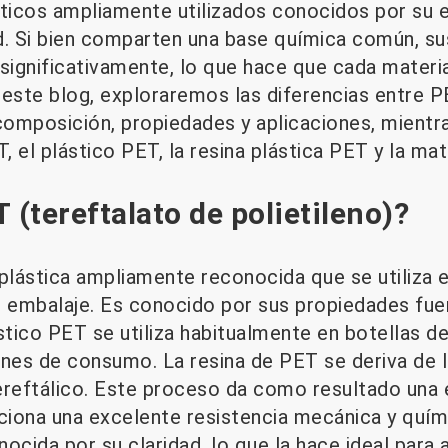
icos ampliamente utilizados conocidos por su e
ad. Si bien comparten una base química común, su
 significativamente, lo que hace que cada materi
 este blog, exploraremos las diferencias entre 
omposición, propiedades y aplicaciones, mient
T, el plástico PET, la resina plástica PET y la ma
 (tereftalato de polietileno)?
plástica ampliamente reconocida que se utiliza e
 embalaje. Es conocido por sus propiedades fuert
stico PET se utiliza habitualmente en botellas d
enes de consumo. La resina de PET se deriva de l
 tereftálico. Este proceso da como resultado una
ciona una excelente resistencia mecánica y quími
ocida por su claridad, lo que la hace ideal para 