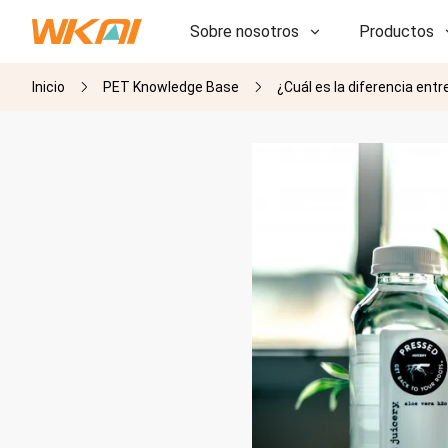
Sobre nosotros
Productos
Inicio
PET Knowledge Base
¿Cuál es la diferencia ent
I+D
I+D
Nuestra fábrica
Nuestra fábrica
Historia
Historia
Premios
Premios
Subsidiarias
Subsidiarias