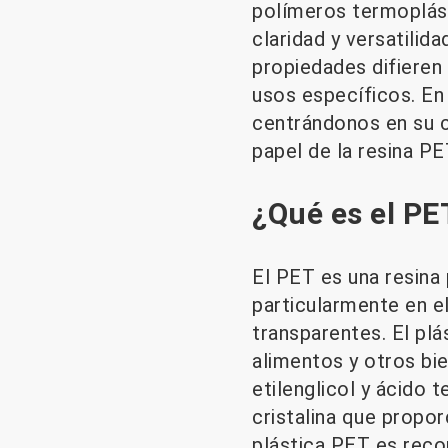
polímeros termoplást
claridad y versatilid
propiedades difieren
usos específicos. En
centrándonos en su c
papel de la resina PE
¿Qué es el PET
El PET es una resina 
particularmente en el
transparentes. El plá
alimentos y otros bi
etilenglicol y ácido
cristalina que propor
plástica PET es recon