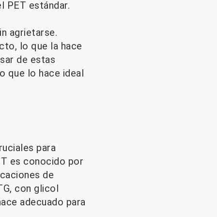
el PET estándar.
n agrietarse.
cto, lo que la hace
esar de estas
lo que lo hace ideal
ruciales para
PET es conocido por
licaciones de
TG, con glicol
o hace adecuado para