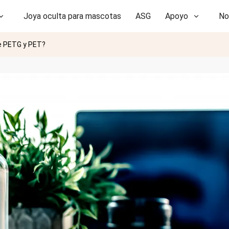
Joya oculta para mascotas
ASG
Apoyo
No
re PETG y PET?