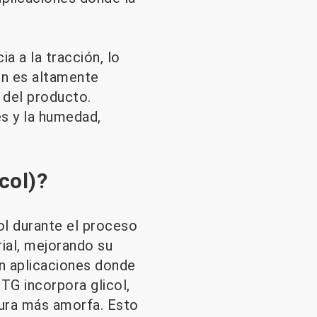
a a la tracción, lo
én es altamente
d del producto.
es y la humedad,
col)?
ol durante el proceso
rial, mejorando su
en aplicaciones donde
ETG incorpora glicol,
tura más amorfa. Esto