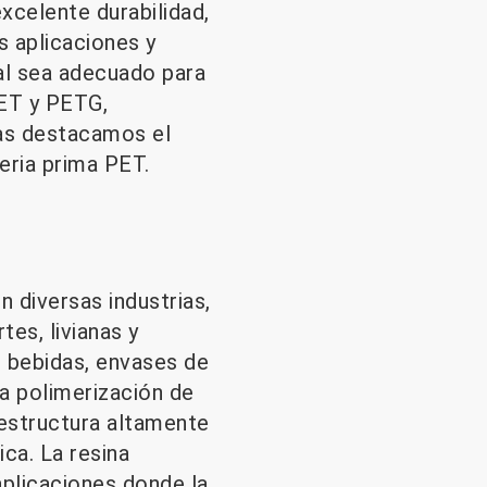
xcelente durabilidad,
s aplicaciones y
al sea adecuado para
PET y PETG,
ras destacamos el
teria prima PET.
n diversas industrias,
es, livianas y
e bebidas, envases de
a polimerización de
 estructura altamente
ca. La resina
aplicaciones donde la