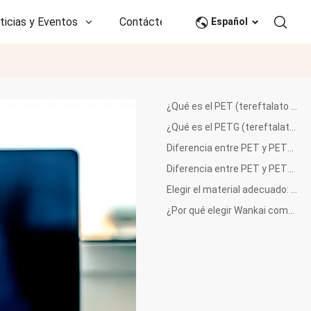
ticias y Eventos
Contáctenos
CN
Español
¿Qué es el PET (tereftalato de polietileno)?
¿Qué es el PETG (tereftalato de polietileno glicol)?
Diferencia entre PET y PETG en propiedad
Diferencia entre PET y PETG en la aplicación
Elegir el material adecuado: ¿PET o PETG?
¿Por qué elegir Wankai como su proveedor de PET?