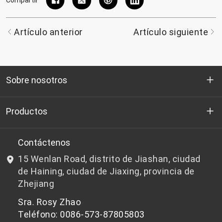
Artículo anterior
Artículo siguiente
Sobre nosotros
Quienes somos
Productos
I+D
Chips de PET aptos para botellas
Contáctenos
15 Wenlan Road, distrito de Jiashan, ciudad
Noticias y Eventos
Chips de PET que no son aptos para botellas
de Haining, ciudad de Jiaxing, provincia de
Zhejiang
política de privacidad
Sra. Rosy Zhao
Teléfono: 0086-573-87805803