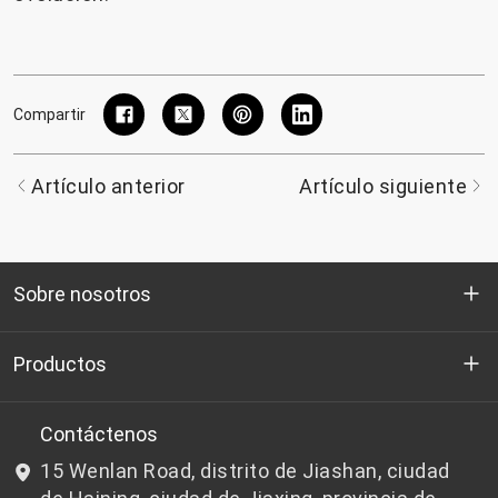
Compartir
Artículo anterior
Artículo siguiente
Sobre nosotros
Quienes somos
Productos
I+D
Chips de PET aptos para botellas
Contáctenos
15 Wenlan Road, distrito de Jiashan, ciudad
Noticias y Eventos
Chips de PET que no son aptos para botellas