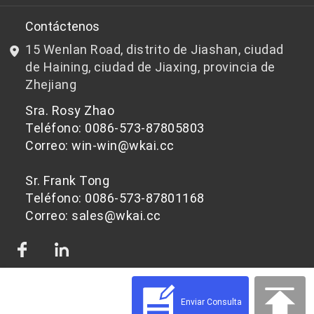
I+D
Chips de PET aptos para botellas
Contáctenos
15 Wenlan Road, distrito de Jiashan, ciudad
Noticias y Eventos
Chips de PET que no son aptos para botellas
de Haining, ciudad de Jiaxing, provincia de
Zhejiang
política de privacidad
Sra. Rosy Zhao
Teléfono: 0086-573-87805803
Correo: win-win@wkai.cc
Sr. Frank Tong
Teléfono: 0086-573-87801168
Correo: sales@wkai.cc
Enviar Consulta
© 2026 Materias primas de chips de PET para diferentes aplicaciones | WKAI -