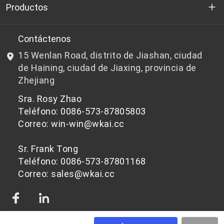
Quienes somos
Productos
I+D
Chips de PET aptos para botellas
Contáctenos
15 Wenlan Road, distrito de Jiashan, ciudad
Noticias y Eventos
Chips de PET que no son aptos para botellas
de Haining, ciudad de Jiaxing, provincia de
Zhejiang
política de privacidad
Sra. Rosy Zhao
Teléfono: 0086-573-87805803
Correo: win-win@wkai.cc
Sr. Frank Tong
Teléfono: 0086-573-87801168
Correo: sales@wkai.cc