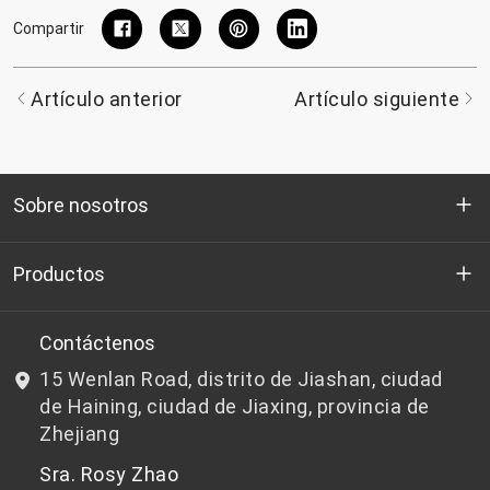
Compartir
Artículo anterior
Artículo siguiente
Sobre nosotros
Quienes somos
Productos
I+D
Chips de PET aptos para botellas
Contáctenos
15 Wenlan Road, distrito de Jiashan, ciudad
Noticias y Eventos
Chips de PET que no son aptos para botellas
de Haining, ciudad de Jiaxing, provincia de
Zhejiang
política de privacidad
Sra. Rosy Zhao