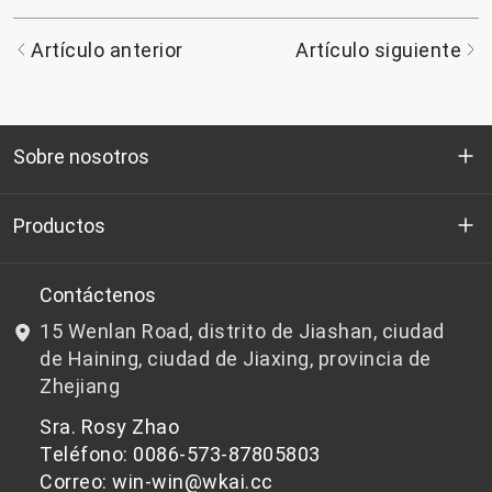
Artículo anterior
Artículo siguiente
Sobre nosotros
Quienes somos
Productos
I+D
Chips de PET aptos para botellas
Contáctenos
15 Wenlan Road, distrito de Jiashan, ciudad
Noticias y Eventos
Chips de PET que no son aptos para botellas
de Haining, ciudad de Jiaxing, provincia de
Zhejiang
política de privacidad
Sra. Rosy Zhao
Teléfono: 0086-573-87805803
Correo: win-win@wkai.cc