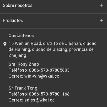
Sobre nosotros
Quienes somos
Productos
I+D
Chips de PET aptos para botellas
Contáctenos
15 Wenlan Road, distrito de Jiashan, ciudad
Noticias y Eventos
Chips de PET que no son aptos para botellas
de Haining, ciudad de Jiaxing, provincia de
Zhejiang
política de privacidad
Sra. Rosy Zhao
Teléfono: 0086-573-87805803
Correo: win-win@wkai.cc
Sr. Frank Tong
Teléfono: 0086-573-87801168
Correo: sales@wkai.cc