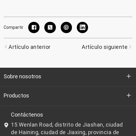
Compartir
Artículo anterior
Artículo siguiente
Sobre nosotros
Quienes somos
Productos
I+D
Chips de PET aptos para botellas
Contáctenos
15 Wenlan Road, distrito de Jiashan, ciudad
Noticias y Eventos
Chips de PET que no son aptos para botellas
de Haining, ciudad de Jiaxing, provincia de