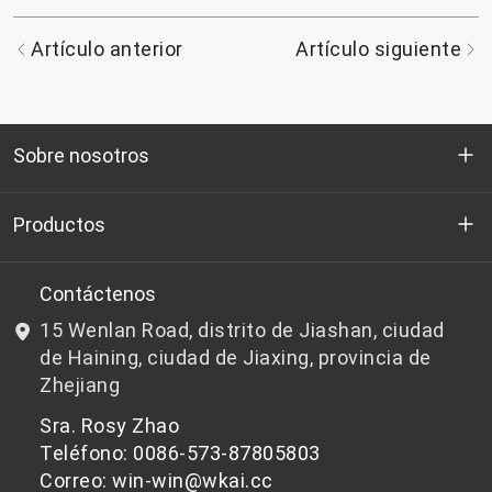
Artículo anterior
Artículo siguiente
Sobre nosotros
Quienes somos
Productos
I+D
Chips de PET aptos para botellas
Contáctenos
15 Wenlan Road, distrito de Jiashan, ciudad
Noticias y Eventos
Chips de PET que no son aptos para botellas
de Haining, ciudad de Jiaxing, provincia de
Zhejiang
política de privacidad
Sra. Rosy Zhao
Teléfono: 0086-573-87805803
Correo: win-win@wkai.cc