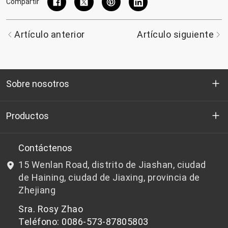
Compartir
Artículo anterior
Artículo siguiente
Sobre nosotros
Quienes somos
Productos
I+D
Chips de PET aptos para botellas
Contáctenos
15 Wenlan Road, distrito de Jiashan, ciudad
Noticias y Eventos
Chips de PET que no son aptos para botellas
de Haining, ciudad de Jiaxing, provincia de
Zhejiang
política de privacidad
Sra. Rosy Zhao
Teléfono: 0086-573-87805803