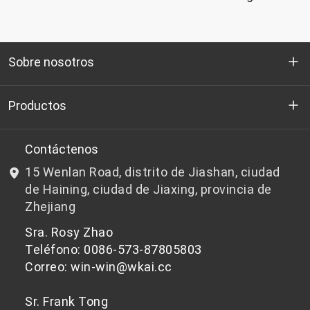
Sobre nosotros
Quienes somos
Productos
I+D
Chips de PET aptos para botellas
Contáctenos
15 Wenlan Road, distrito de Jiashan, ciudad
Noticias y Eventos
Chips de PET que no son aptos para botellas
de Haining, ciudad de Jiaxing, provincia de
Zhejiang
política de privacidad
Sra. Rosy Zhao
Teléfono: 0086-573-87805803
Correo: win-win@wkai.cc
Sr. Frank Tong