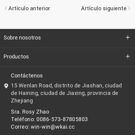
Artículo anterior
Artículo siguiente
Sobre nosotros
Quienes somos
Productos
I+D
Chips de PET aptos para botellas
Contáctenos
15 Wenlan Road, distrito de Jiashan, ciudad
Noticias y Eventos
Chips de PET que no son aptos para botellas
de Haining, ciudad de Jiaxing, provincia de
Zhejiang
política de privacidad
Sra. Rosy Zhao
Teléfono: 0086-573-87805803
Correo: win-win@wkai.cc