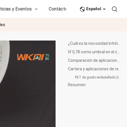
ticias y Eventos
Contáctenos
CN
Español
les
¿Cuál es la viscosidad intrínseca (VI) del PET?
IV 0,78 como umbral en el comercio internacional de PET
Comparación de aplicaciones PET de baja y alta IV
Cartera y aplicaciones de resinas PET de Wankai
PET de grado embotellado (IV ≥ 0,76)
Resumen