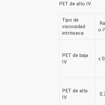
PET de alto IV.
Tipo de
Ra
viscosidad
o I
intrínseca
PET de baja
≤ 0
IV
PET de alta
0,
IV