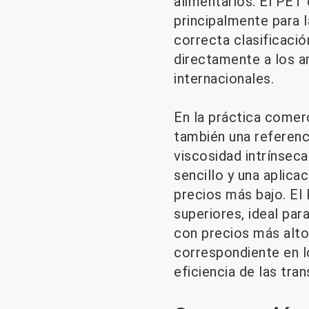
alimentarios. El PET 
principalmente para 
correcta clasificació
directamente a los a
internacionales.
En la práctica comerc
también una referenci
viscosidad intrínsec
sencillo y una aplic
precios más bajo. El 
superiores, ideal pa
con precios más altos
correspondiente en l
eficiencia de las tra