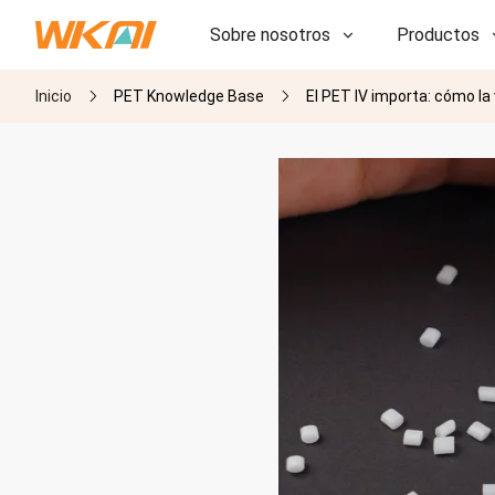
Sobre nosotros
Productos
Inicio
PET Knowledge Base
El PET IV importa: cómo la
I+D
I+D
Nuestra fábrica
Nuestra fábrica
Historia
Historia
Premios
Premios
Subsidiarias
Subsidiarias