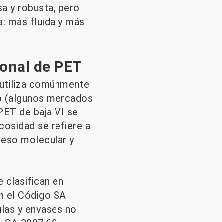
a y robusta, pero
a: más fluida y más
ional de PET
e utiliza comúnmente
co (algunos mercados
PET de baja VI se
cosidad se refiere a
 peso molecular y
 clasifican en
en el Código SA
culas y envases no