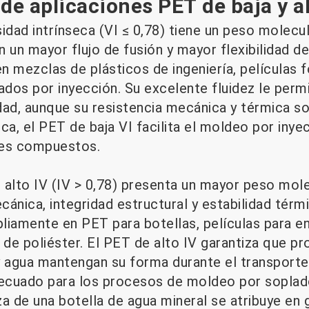
e aplicaciones PET de baja y al
idad intrínseca (VI ≤ 0,78) tiene un peso molecu
en un mayor flujo de fusión y mayor flexibilidad 
 mezclas de plásticos de ingeniería, películas f
s por inyección. Su excelente fluidez le permi
dad, aunque su resistencia mecánica y térmica 
tica, el PET de baja VI facilita el moldeo por iny
les compuestos.
 alto IV (IV > 0,78) presenta un mayor peso mole
ánica, integridad estructural y estabilidad térm
mpliamente en PET para botellas, películas para 
a de poliéster. El PET de alto IV garantiza que 
y agua mantengan su forma durante el transporte 
ecuado para los procesos de moldeo por soplado
a de una botella de agua mineral se atribuye en 