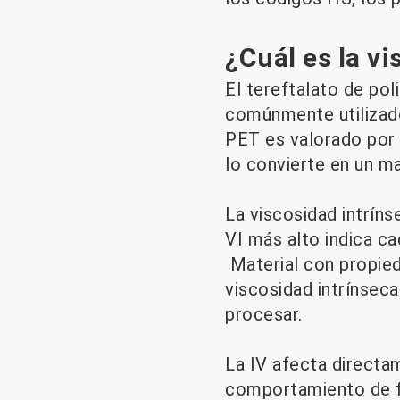
¿Cuál es la vi
El tereftalato de pol
comúnmente utilizado 
PET es valorado por s
lo convierte en un ma
La viscosidad intríns
VI más alto indica ca
Material con propied
viscosidad intrínseca
procesar.
La IV afecta directa
comportamiento de flu