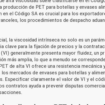
de alta viscosidad suele clasificarse en el Códig
la producción de PET para botellas y envases ali
n en el Código SA es crucial para los exportador
ranceles, los procedimientos de despacho aduan
ial, la viscosidad intrínseca no solo es un parám
a clave para la fijación de precios y la contratac
a (VI) generalmente presenta mayor fluidez, un
ación más amplia, lo que a menudo se correspond
PET de alta VI ofrece una resistencia mecánica y
ra los mercados de envases para botellas y alim
. Especificar claramente el valor de VI y el cód
os contratos ayuda a prevenir disputas comercia
nsacciones.