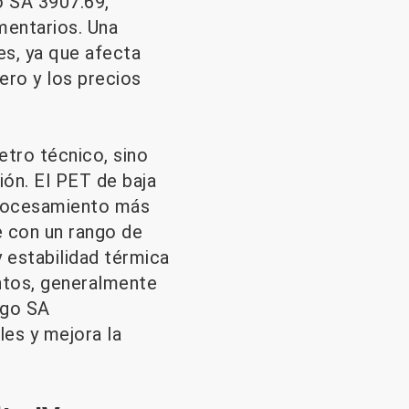
o SA 3907.69,
mentarios. Una
es, ya que afecta
ero y los precios
etro técnico, sino
ión. El PET de baja
 procesamiento más
e con un rango de
 estabilidad térmica
entos, generalmente
igo SA
les y mejora la