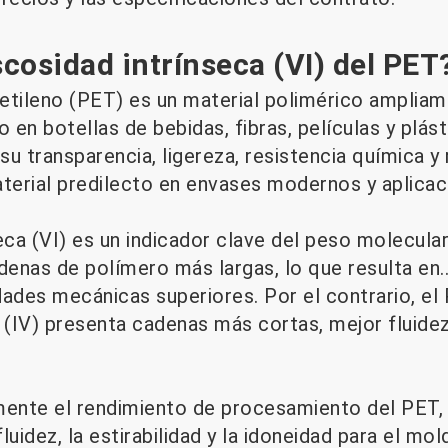
scosidad intrínseca (VI) del PET
ietileno (PET) es un material polimérico ampliam
en botellas de bebidas, fibras, películas y plásti
u transparencia, ligereza, resistencia química y r
terial predilecto en envases modernos y aplicaci
eca (VI) es un indicador clave del peso molecular
denas de polímero más largas, lo que resulta en.
ades mecánicas superiores. Por el contrario, e
 (IV) presenta cadenas más cortas, mejor fluidez
mente el rendimiento de procesamiento del PET, 
idez, la estirabilidad y la idoneidad para el mo