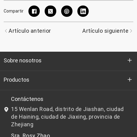
Compartir
Artículo anterior
Artículo siguiente
Sobre nosotros
Quienes somos
Productos
I+D
Chips de PET aptos para botellas
Contáctenos
15 Wenlan Road, distrito de Jiashan, ciudad
Noticias y Eventos
Chips de PET que no son aptos para botellas
de Haining, ciudad de Jiaxing, provincia de
Zhejiang
política de privacidad
Sra. Rosy Zhao