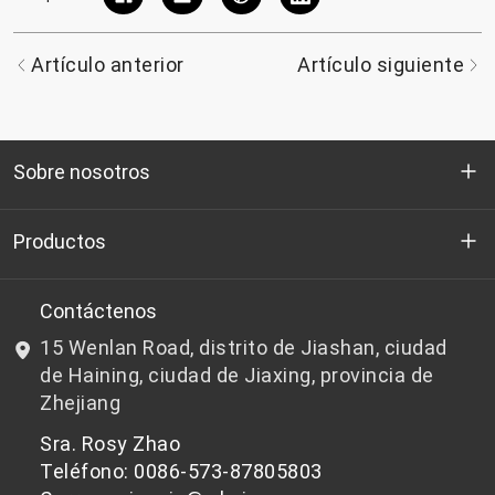
Artículo anterior
Artículo siguiente
Sobre nosotros
Quienes somos
Productos
I+D
Chips de PET aptos para botellas
Contáctenos
15 Wenlan Road, distrito de Jiashan, ciudad
Noticias y Eventos
Chips de PET que no son aptos para botellas
de Haining, ciudad de Jiaxing, provincia de
Zhejiang
política de privacidad
Sra. Rosy Zhao
Teléfono: 0086-573-87805803