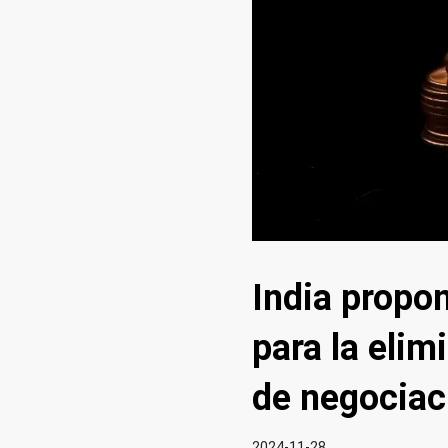
India propo
para la elim
de negociac
2024-11-28