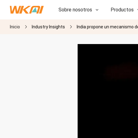
Sobre nosotros
Productos
Inicio
Industry Insights
India propone un mecanismo de 
I+D
I+D
Nuestra fábrica
Nuestra fábrica
Historia
Historia
Premios
Premios
Subsidiarias
Subsidiarias