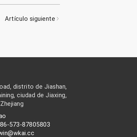
Artículo siguiente
ad, distrito de Jiashan,
ining, ciudad de Jiaxing,
 Zhejiang
hao
086-573-87805803
-win@wkai.cc