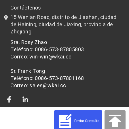
I+D
Chips de PET aptos para botellas
Contáctenos
15 Wenlan Road, distrito de Jiashan, ciudad
Noticias y Eventos
Chips de PET que no son aptos para botellas
de Haining, ciudad de Jiaxing, provincia de
Zhejiang
política de privacidad
Sra. Rosy Zhao
Teléfono: 0086-573-87805803
Correo: win-win@wkai.cc
Sr. Frank Tong
Teléfono: 0086-573-87801168
Correo: sales@wkai.cc
Enviar Consulta
© 2026 Materias primas de chips de PET para diferentes aplicaciones | WKAI -
Proveedor de plástico PET de alta calidad Impulsado por Shopastro