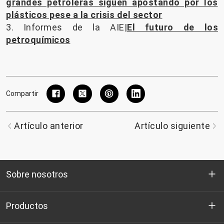
grandes petroleras siguen apostando por los
plásticos pese a la crisis del sector
3. Informes de la AIE|
El futuro de los
petroquímicos
Compartir
Artículo anterior
Artículo siguiente
Sobre nosotros
Quienes somos
Productos