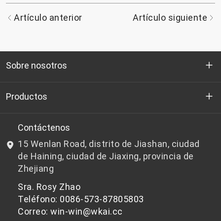
Artículo anterior
Artículo siguiente
Sobre nosotros
Quienes somos
Productos
I+D
Chips de PET aptos para botellas
Contáctenos
15 Wenlan Road, distrito de Jiashan, ciudad
Noticias y Eventos
Chips de PET que no son aptos para botellas
de Haining, ciudad de Jiaxing, provincia de
Zhejiang
política de privacidad
Sra. Rosy Zhao
Teléfono: 0086-573-87805803
Correo: win-win@wkai.cc