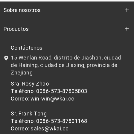
Sobre nosotros
Quienes somos
Productos
I+D
Chips de PET aptos para botellas
Contáctenos
15 Wenlan Road, distrito de Jiashan, ciudad
Noticias y Eventos
Chips de PET que no son aptos para botellas
de Haining, ciudad de Jiaxing, provincia de
Zhejiang
política de privacidad
Sra. Rosy Zhao
Teléfono: 0086-573-87805803
Correo: win-win@wkai.cc
Sr. Frank Tong
Teléfono: 0086-573-87801168
Correo: sales@wkai.cc