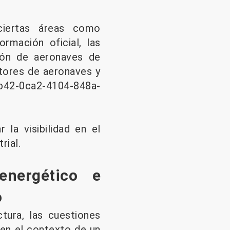
ciertas áreas como
ormación oficial, las
ción de aeronaves de
tores de aeronaves y
42-0ca2-4104-848a-
la visibilidad en el
rial.
energético e
o
ura, las cuestiones
 en el contexto de un