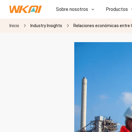
Sobre nosotros
Productos
Inicio
Industry Insights
Relaciones económicas entre Ch
I+D
I+D
Nuestra fábrica
Nuestra fábrica
Historia
Historia
Premios
Premios
Subsidiarias
Subsidiarias