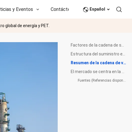
ticias y Eventos
Contáctenos
CN
Español
o global de energía y PET.
Factores de la cadena de suministro energético e industrial que captan la atención del mercado
Estructura del suministro energético mundial y contexto del mercado
Resumen de la cadena de valor petroquímica global
El mercado se centra en la estabilidad de la cadena de suministro
Fuentes (Referencias disponibles públicamente)