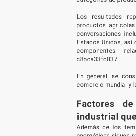
Los resultados re
productos agrícolas 
conversaciones incl
Estados Unidos, así
componentes relac
c8bca33fd837
En general, se cons
comercio mundial y la
Factores de
industrial qu
Además de los tema
energéticas siguen r