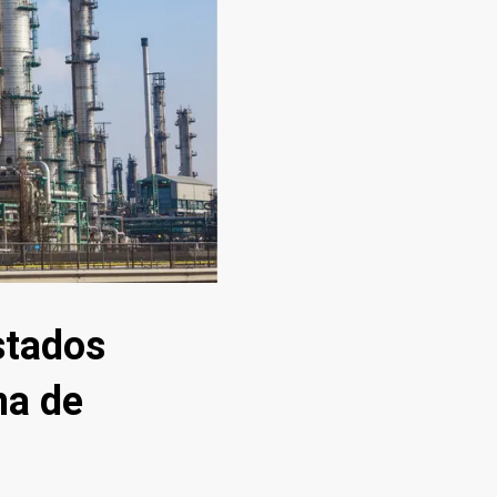
stados
na de