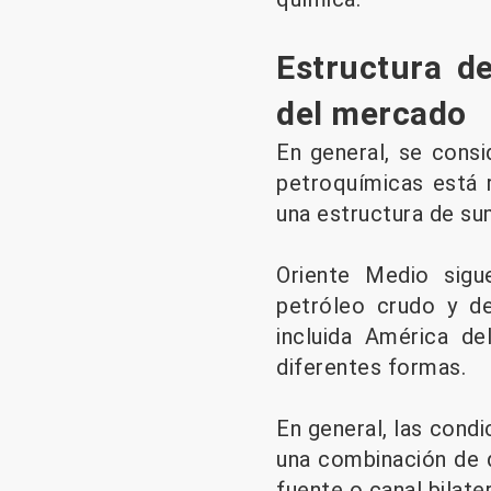
Estructura d
del mercado
En general, se consi
petroquímicas está 
una estructura de sum
Oriente Medio sigu
petróleo crudo y de
incluida América de
diferentes formas.
En general, las cond
una combinación de d
fuente o canal bilater