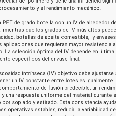
lecular del polímero y tiene una influencia signifi
rocesamiento y el rendimiento mecánico.
na PET de grado botella con un IV de alrededor d
mientras que los grados de IV más altos pueden
cidad, botellas de aceite comestible, y envases
 aplicaciones que requieran mayor resistencia a 
o. La selección óptima del IV depende en última 
ento específicos del envase final.
iscosidad intrínseca (IV) objetivo debe ajustarse 
tener un IV constante entre lotes es igualmente 
comportamiento de fusión predecible, un rendim
 y una respuesta uniforme del material durante 
o por soplado y estirado. Esta consistencia ayud
s operativas estables, reducir la variabilidad de