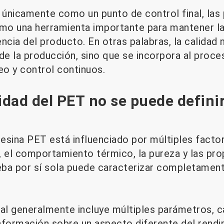
r únicamente como un punto de control final, las
omo una herramienta importante para mantener la 
ncia del producto. En otras palabras, la calidad
l de la producción, sino que se incorpora al proc
o y control continuos.
lidad del PET no se puede defini
resina PET está influenciado por múltiples factor
, el comportamiento térmico, la pureza y las pro
eba por sí sola puede caracterizar completamente
ral generalmente incluye múltiples parámetros, c
nformación sobre un aspecto diferente del rendim