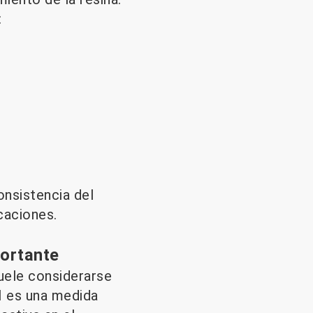
:
onsistencia del
caciones.
portante
suele considerarse
I es una medida