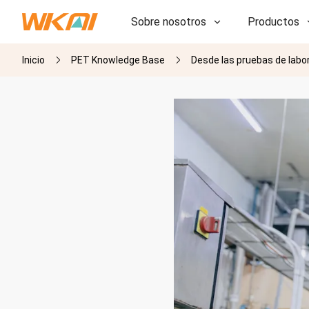
Sobre nosotros
Productos
Inicio
PET Knowledge Base
Desde las pruebas de labora
I+D
I+D
Nuestra fábrica
Nuestra fábrica
Historia
Historia
Premios
Premios
Subsidiarias
Subsidiarias