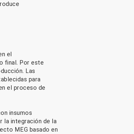
produce
en el
 final. Por este
oducción. Las
tablecidas para
 en el proceso de
con insumos
 la integración de la
oyecto MEG basado en