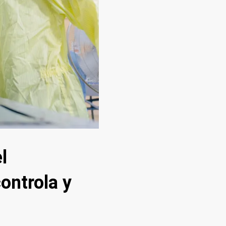
l
ontrola y