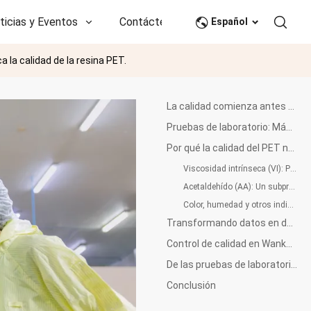
ticias y Eventos
Contáctenos
CN
Español
a la calidad de la resina PET.
La calidad comienza antes de la polimerización
Pruebas de laboratorio: Más que una inspección final
Por qué la calidad del PET no se puede definir con un solo número
Viscosidad intrínseca (VI): Por qué la consistencia es importante
Acetaldehído (AA): Un subproducto natural que requiere un control cuidadoso
Color, humedad y otros indicadores críticos
Transformando datos en decisiones de calidad
Control de calidad en Wankai New Materials
De las pruebas de laboratorio al certificado de análisis (COA)
Conclusión