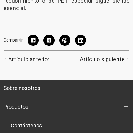
recubrimiento o de PET especial sigue siendo
esencial.
Compartir
Artículo anterior
Artículo siguiente
Sobre nosotros
Quienes somos
Productos
I+D
Chips de PET aptos para botellas
Contáctenos