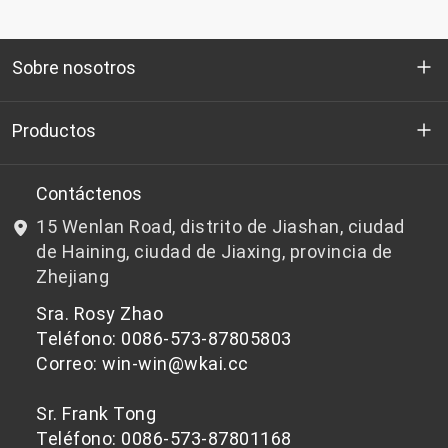
Sobre nosotros
Quienes somos
Productos
I+D
Chips de PET aptos para botellas
Contáctenos
15 Wenlan Road, distrito de Jiashan, ciudad
Noticias y Eventos
Chips de PET que no son aptos para botellas
de Haining, ciudad de Jiaxing, provincia de
Zhejiang
política de privacidad
Sra. Rosy Zhao
Teléfono: 0086-573-87805803
Correo: win-win@wkai.cc
Sr. Frank Tong
Teléfono: 0086-573-87801168