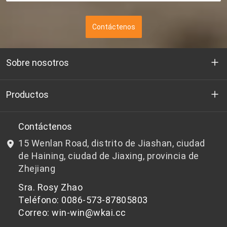
Contáctenos
Sobre nosotros
Quienes somos
Productos
I+D
Chips de PET aptos para botellas
Contáctenos
15 Wenlan Road, distrito de Jiashan, ciudad
Noticias y Eventos
Chips de PET que no son aptos para botellas
de Haining, ciudad de Jiaxing, provincia de
Zhejiang
política de privacidad
Sra. Rosy Zhao
Teléfono: 0086-573-87805803
Correo: win-win@wkai.cc