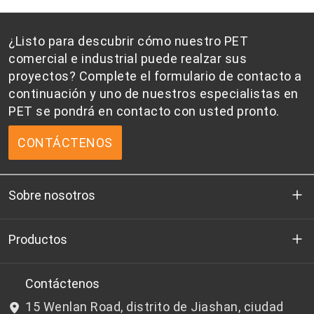
envíe un correo electrónico
a win-
contacto con alimentos y bebidas. El WK-901
win@wkai.cc
o
sales@wkai.cc
con los datos
cumple con las normas de seguridad de la
de su empresa, el uso previsto y la cantidad
¿Listo para descubrir cómo nuestro PET
FDA, la UE y China, lo que garantiza su
de muestra. Nuestro equipo le responderá
comercial e industrial puede realzar sus
idoneidad y fiabilidad para contenedores de
con prontitud y le proporcionará la
proyectos? Complete el formulario de contacto a
agua de gran capacidad.
información técnica necesaria.
continuación y uno de nuestros especialistas en
PET se pondrá en contacto con usted pronto.
CONTÁCTENOS
Sobre nosotros
Quienes somos
Productos
I+D
Chips de PET aptos para botellas
Contáctenos
15 Wenlan Road, distrito de Jiashan, ciudad