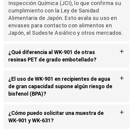
Inspección Química (JCI), lo que confirma su
cumplimiento con la Ley de Sanidad
Alimentaria de Japón. Esto avala su uso en
envases para contacto con alimentos en
Japón, el Sudeste Asiático y otros mercados.
¿Qué diferencia al WK-901 de otras
resinas PET de grado embotellado?
El WK-901 tiene una alta viscosidad
intrínseca (0,870 ± 0,015 dL/g), lo que le
¿El uso de WK-901 en recipientes de agua
confiere una gran resistencia a la fusión y un
de gran capacidad supone algún riesgo de
excelente rendimiento mecánico. Es ideal
bisfenol (BPA)?
para contenedores grandes, como botellas de
No, el WK-901 está fabricado con PET
agua de 5 galones y envases de aceite a
(tereftalato de polietileno), que no contiene
granel, ya que ofrece buena resistencia al
¿Cómo puedo solicitar una muestra de
BPA ni compuestos de bisfenol relacionados.
impacto, estabilidad térmica y cumplimiento
WK-901 y WK-631?
A diferencia del policarbonato (PC), el PET es
normativo.
Para solicitar muestras de WK-901 o WK-631,
ampliamente reconocido como seguro para el