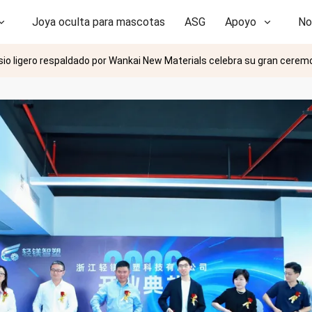
Joya oculta para mascotas
ASG
Apoyo
No
esio ligero respaldado por Wankai New Materials celebra su gran cere