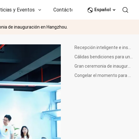
ticias y Eventos
Contáctenos
CN
Español
monia de inauguración en Hangzhou.
Recepción inteligente e inspección in situ
Cálidas bendiciones para un nuevo y prometedor viaje
Gran ceremonia de inauguración marca el lanzamiento oficial
Congelar el momento para avanzar juntos</p>