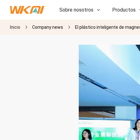
Sobre nosotros
Productos
Inicio
Company news
El plástico inteligente de magn
I+D
I+D
Nuestra fábrica
Nuestra fábrica
Historia
Historia
Premios
Premios
Subsidiarias
Subsidiarias