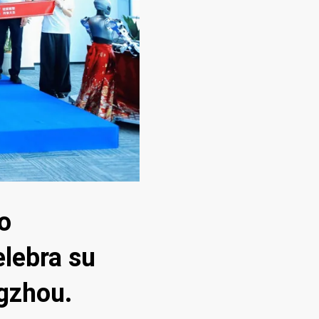
ro
lebra su
gzhou.