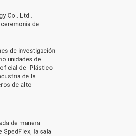
y Co., Ltd.,
u ceremonia de
es de investigación
omo unidades de
oficial del Plástico
dustria de la
eros de alto
uiada de manera
e SpedFlex, la sala