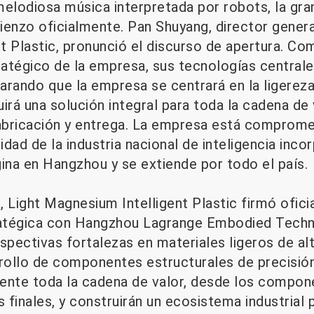
lodiosa música interpretada por robots, la gr
ienzo oficialmente. Pan Shuyang, director genera
 Plastic, pronunció el discurso de apertura. Com
atégico de la empresa, sus tecnologías centrale
larando que la empresa se centrará en la ligereza 
irá una solución integral para toda la cadena de 
fabricación y entrega. La empresa está comprome
lidad de la industria nacional de inteligencia inco
gina en Hangzhou y se extiende por todo el país.
, Light Magnesium Intelligent Plastic firmó ofic
atégica con Hangzhou Lagrange Embodied Techno
pectivas fortalezas en materiales ligeros de al
rrollo de componentes estructurales de precisió
ente toda la cadena de valor, desde los compone
s finales, y construirán un ecosistema industrial 