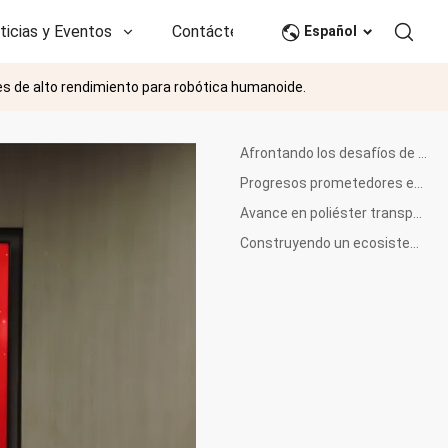
ticias y Eventos
Contáctenos
CN
Español
es de alto rendimiento para robótica humanoide.
Afrontando los desafíos de la robótica ligera
Progresos prometedores en la investigación avanzada de polímeros
Avance en poliéster transparente y resistente al calor
Construyendo un ecosistema de innovación intersectorial