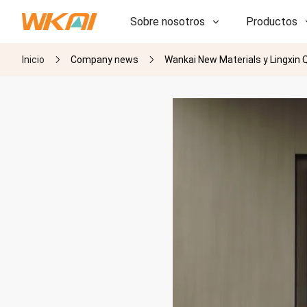
Sobre nosotros
Productos
Inicio
Company news
Wankai New Materials y Lingxin 
I+D
I+D
Nuestra fábrica
Nuestra fábrica
Historia
Historia
Premios
Premios
Subsidiarias
Subsidiarias