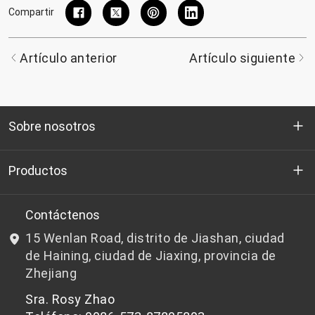
Compartir
Artículo anterior
Artículo siguiente
Sobre nosotros
Quienes somos
Productos
I+D
Chips de PET aptos para botellas
Contáctenos
15 Wenlan Road, distrito de Jiashan, ciudad
Noticias y Eventos
Chips de PET que no son aptos para botellas
de Haining, ciudad de Jiaxing, provincia de
Zhejiang
política de privacidad
Sra. Rosy Zhao