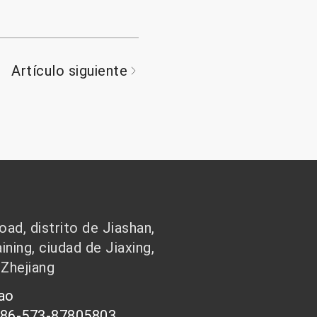
Artículo siguiente
ad, distrito de Jiashan,
ining, ciudad de Jiaxing,
 Zhejiang
hao
086-573-87805803