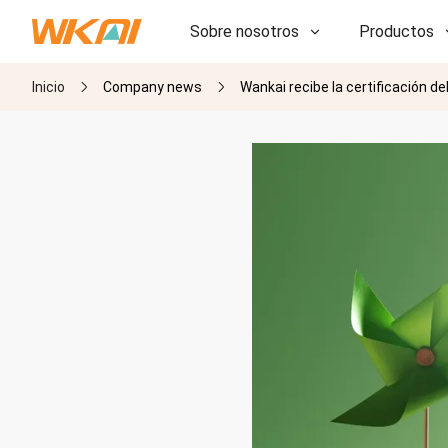
Sobre nosotros
Productos
Inicio
Company news
Wankai recibe la certificación de
I+D
I+D
Nuestra fábrica
Nuestra fábrica
Historia
Historia
Premios
Premios
Subsidiarias
Subsidiarias