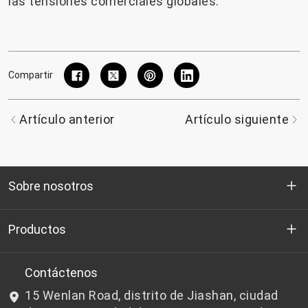
las tensiones comerciales globales.
Compartir
Artículo anterior
Artículo siguiente
Sobre nosotros
Quienes somos
Productos
I+D
Chips de PET aptos para botellas
Contáctenos
15 Wenlan Road, distrito de Jiashan, ciudad
Noticias y Eventos