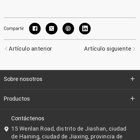
Compartir
Artículo anterior
Artículo siguiente
Sobre nosotros
Quienes somos
Productos
I+D
Chips de PET aptos para botellas
Contáctenos
15 Wenlan Road, distrito de Jiashan, ciudad
Noticias y Eventos
Chips de PET que no son aptos para botellas
de Haining, ciudad de Jiaxing, provincia de