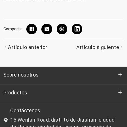
Compartir
Artículo anterior
Artículo siguiente
Sobre nosotros
Quienes somos
Productos
I+D
Chips de PET aptos para botellas
Contáctenos
15 Wenlan Road, distrito de Jiashan, ciudad
Noticias y Eventos
Chips de PET que no son aptos para botellas
de Haining, ciudad de Jiaxing, provincia de